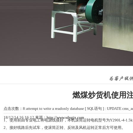
燃煤炒货机使用
点击次数：
8:attempt to write a readonly database [ SQL语句 ] : UPDATE cms_ar
18/12/14 16:16:12 来源：
http://www.sdngjx.com
1、使用前由专业电工将电源线接好，本机滚筒运转电机型号为Y290L-4-1.5
2、接好线路后先试车，使滚筒正转、反转及风机运转正常后方可使用。